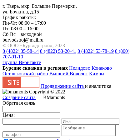
г. Тверь, мкр. Большие Перемерки,
ул. Бочкина, д.15
График работы:
Пн-Чт: 08:00 – 17:00
Пт: 08:00 – 16:00
Сб-Вс – выходной
burvodstroj@mail.ru
© ООО «Бурводстрой», 2023
8 (4822) 35-58-14
8 (4822) 53-20-41
8 (4822) 53-78-19
8 (800)
707-91-10
группа Вконтакте
Бурение скважин в регионах
Нелидово
Конаково
Осташковский район
Вышний Волочек
Кимры
Продвижение сайта
и аналитика
Copyright © 2022
Создание сайта
— BMamonts
Обратная связь
Цена: