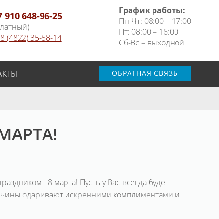
График работы:
7 910 648-96-25
Пн-Чт: 08:00 – 17:00
платный)
Пт: 08:00 – 16:00
8 (4822) 35-58-14
Сб-Вс – выходной
АКТЫ
ОБРАТНАЯ СВЯЗЬ
МАРТА!
дником - 8 марта! Пусть у Вас всегда будет
ужчины одаривают искренними комплиментами и