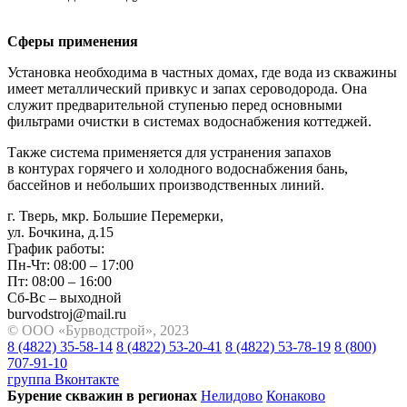
Сферы применения
Установка необходима в частных домах, где вода из скважины
имеет металлический привкус и запах сероводорода. Она
служит предварительной ступенью перед основными
фильтрами очистки в системах водоснабжения коттеджей.
Также система применяется для устранения запахов
в контурах горячего и холодного водоснабжения бань,
бассейнов и небольших производственных линий.
г. Тверь, мкр. Большие Перемерки,
ул. Бочкина, д.15
График работы:
Пн-Чт: 08:00 – 17:00
Пт: 08:00 – 16:00
Сб-Вс – выходной
burvodstroj@mail.ru
© ООО «Бурводстрой», 2023
8 (4822) 35-58-14
8 (4822) 53-20-41
8 (4822) 53-78-19
8 (800)
707-91-10
группа Вконтакте
Бурение скважин в регионах
Нелидово
Конаково