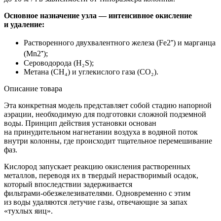
Основное назначение узла — интенсивное окисление
и удаление:
Растворенного двухвалентного железа (Fe2⁺) и марганца
(Mn2⁺);
Сероводорода (H₂S);
Метана (CH₄) и углекислого газа (CO₂).
Описание товара
Эта конкретная модель представляет собой стадию напорной
аэрации, необходимую для подготовки сложной подземной
воды. Принцип действия установки основан
на принудительном нагнетании воздуха в водяной поток
внутри колонны, где происходит тщательное перемешивание
фаз.
Кислород запускает реакцию окисления растворенных
металлов, переводя их в твердый нерастворимый осадок,
который впоследствии задерживается
фильтрами-обезжелезивателями
. Одновременно с этим
из воды удаляются летучие газы, отвечающие за запах
«тухлых яиц».